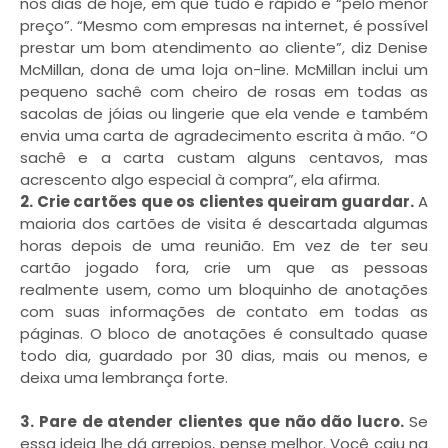
nos dias de hoje, em que tudo é rápido e “pelo menor
preço”. “Mesmo com empresas na internet, é possível
prestar um bom atendimento ao cliente”, diz Denise
McMillan, dona de uma loja on-line. McMillan inclui um
pequeno sachê com cheiro de rosas em todas as
sacolas de jóias ou lingerie que ela vende e também
envia uma carta de agradecimento escrita à mão. “O
sachê e a carta custam alguns centavos, mas
acrescento algo especial à compra”, ela afirma.
2. Crie cartões que os clientes queiram guardar.
A
maioria dos cartões de visita é descartada algumas
horas depois de uma reunião. Em vez de ter seu
cartão jogado fora, crie um que as pessoas
realmente usem, como um bloquinho de anotações
com suas informações de contato em todas as
páginas. O bloco de anotações é consultado quase
todo dia, guardado por 30 dias, mais ou menos, e
deixa uma lembrança forte.
3. Pare de atender clientes que não dão lucro.
Se
essa ideia lhe dá arrepios, pense melhor. Você caiu na