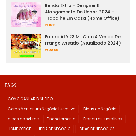
Renda Extra – Designer E
Alongamento De Unhas 2024 -
Trabalhe Em Casa (Home Office)
19:21
Fature Até 23 Mil Com A Venda De
Frango Assado (Atualizado 2024)
08:09
TAGS
COMO GANHAR DINHEIRO
Como Montar um Negócio Lucrativo
Dicas de Negócio
dicas do sebrae
Financiamento
Franquias lucrativas
HOME OFFICE
IDEIA DE NEGÓCIO
IDEIAS DE NEGÓCIOS