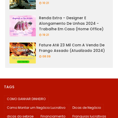
10:21
Renda Extra – Designer E
Alongamento De Unhas 2024 -
Trabalhe Em Casa (Home Office)
19:21
Fature Até 23 Mil Com A Venda De
Frango Assado (Atualizado 2024)
08:09
TAGS
COMO GANHAR DINHEIRO
Como Montar um Negócio Lucrativo
Dicas de Negócio
dicas do sebrae
Financiamento
Franquias lucrativas