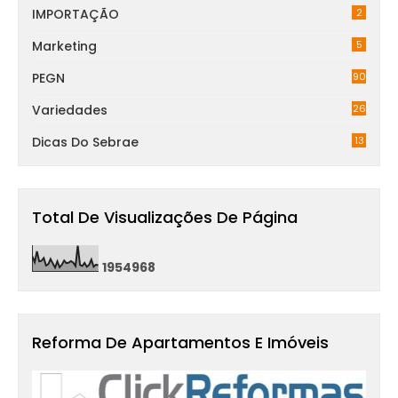
IMPORTAÇÃO
2
Marketing
5
PEGN
90
Variedades
26
Dicas Do Sebrae
13
Total De Visualizações De Página
1
9
5
4
9
6
8
Reforma De Apartamentos E Imóveis