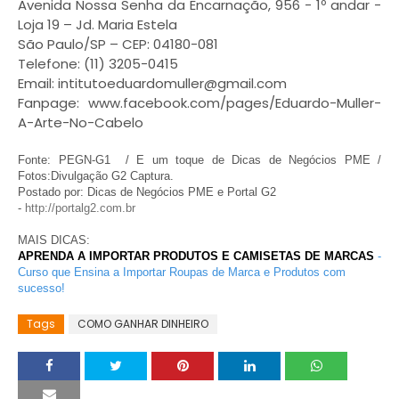
Avenida Nossa Senha da Encarnação, 956 - 1º andar -
Loja 19 – Jd. Maria Estela
São Paulo/SP – CEP: 04180-081
Telefone: (11) 3205-0415
Email: intitutoeduardomuller@gmail.com
Fanpage: www.facebook.com/pages/Eduardo-Muller-
A-Arte-No-Cabelo
Fonte:
PEGN-G1
/ E um toque de Dicas de Negócios PME /
Fotos:Divulgação G2 Captura.
Postado por: Dicas de Negócios PME e Portal G2
-
http://portalg2.com.br
MAIS DICAS:
APRENDA A IMPORTAR PRODUTOS E CAMISETAS DE MARCAS
-
Curso que Ensina a Importar Roupas de Marca e Produtos com
sucesso!
Tags
COMO GANHAR DINHEIRO